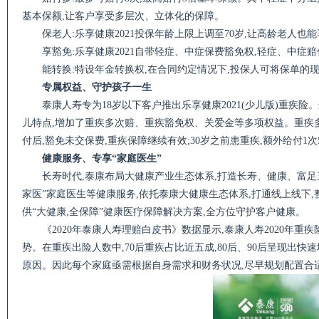
基本保额,让客户享受多层次、立体化的保障。
保老人:乐享健康2021投保年龄上限上调至70岁,让高龄老人也
享豁免:乐享健康2021自带轻症、中症保费豁免权,轻症、中症
能转换:特设年金转换权,在合同约定情况下,投保人可将保单的
专属权益、守护孩子一生
泰康人寿专为18岁以下客户推出乐享健康2021(少儿版)重疾
儿特点,增加了重疾多次赔、重疾豁免权、关爱金等多项权益。重疾多
付后,豁免未交保费,重疾保障继续有效;30岁之前患重疾,额外给付1
健康服务、专享“家庭医生”
长寿时代,泰康布局大健康产业生态体系,打造长寿、健康、富足三
家医”家庭医生等健康服务,依托泰康大健康生态体系,打通线上线下
供“大健康,全保障”健康医疗保障解决方案,全方位守护客户健康。
《2020年泰康人寿理赔白皮书》数据显示,泰康人寿2020年重
势。在重疾出险人数中,70后重疾占比近五成,80后、90后呈现出快
原因。因此每个家庭亟需根据自身需求和财务状况,尽早规划配置合